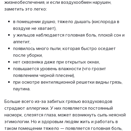
жизнеобеспечения, и если воздухообмен нарушен,
заметить это легко:
в помещении душно, тяжело дышать (кислорода в
воздухе не хватает),
у жильцов наблюдается головная боль, плохой сон и
аппетит,
появилось много пыли, которая быстро оседает
после уборки,
нет сквозняка даже при открытых окнах,
повышается уровень влажности (что грозит
появлением черной плесени),
при осмотре вентиляционной решетки видны грязь,
паутина.
Больше всего из-за забитых грязью воздуховодов
страдают аллергики. У них появляется постоянный
насморк, слезятся глаза, может возникнуть сыпь неясной
этимологии. Но и здоровым людям жить и работать в
таком помещении тяжело — появляется головная боль,