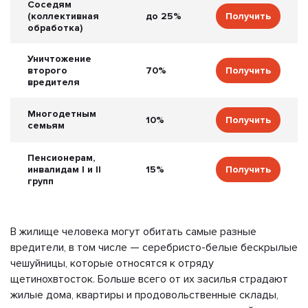
Соседям
(коллективная
до 25%
Получить
обработка)
Уничтожение
второго
70%
Получить
вредителя
Многодетным
10%
Получить
семьям
Пенсионерам,
инвалидам I и II
15%
Получить
групп
В жилище человека могут обитать самые разные
вредители, в том числе — серебристо-белые бескрылые
чешуйницы, которые относятся к отряду
щетинохвтосток. Больше всего от их засилья страдают
жилые дома, квартиры и продовольственные склады,