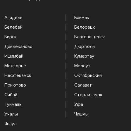
Агидель
Баймак
Белебей
Белорецк
Бирск
Благовещенск
Давлеканово
Дюртюли
Ишимбай
Кумертау
Межгорье
Мелеуз
Нефтекамск
Октябрьский
Приютово
Салават
Сибай
Стерлитамак
Туймазы
Уфа
Учалы
Чишмы
Янаул